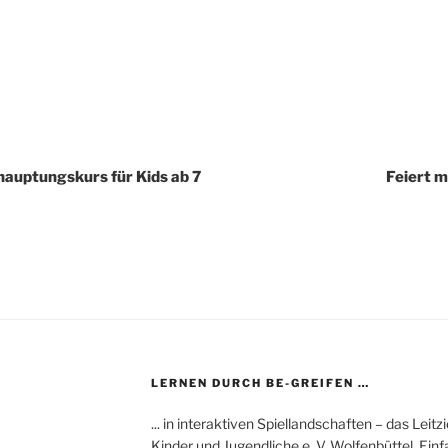
hauptungskurs für Kids ab 7
Feiert m
LERNEN DURCH BE-GREIFEN …
... in interaktiven Spiellandschaften – das L
Kinder und Jugendliche e. V. Wolfenbüttel. Ei