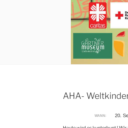
AHA- Weltkinde
20. S
WANN:
Heute wird es kunterbunt ! Wir 