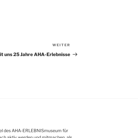
WEITER
Nächster
Beitrag
it uns 25 Jahre AHA-Erlebnisse
eitziel des AHA-ERLEBNISmuseum für
nfach aktiv werden und mitmachen, als