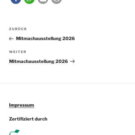
Beitragsnavigation
Vorheriger
ZURÜCK
Beitrag
Mitmachausstellung 2026
Nächster
WEITER
Beitrag
Mitmachausstellung 2026
Impressum
Zertifiziert durch