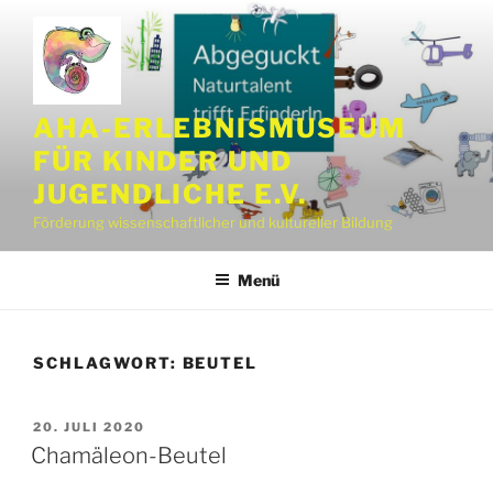
Zum
Inhalt
springen
AHA-ERLEBNISMUSEUM
FÜR KINDER UND
JUGENDLICHE E.V.
Förderung wissenschaftlicher und kultureller Bildung
Menü
SCHLAGWORT:
BEUTEL
VERÖFFENTLICHT
20. JULI 2020
AM
Chamäleon-Beutel