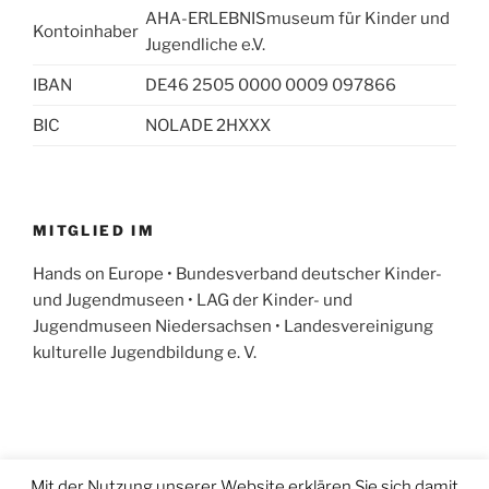
AHA-ERLEBNISmuseum für Kinder und
Kontoinhaber
Jugendliche e.V.
IBAN
DE46 2505 0000 0009 097866
BIC
NOLADE 2HXXX
MITGLIED IM
Hands on Europe • Bundesverband deutscher Kinder-
und Jugendmuseen • LAG der Kinder- und
Jugendmuseen Niedersachsen • Landesvereinigung
kulturelle Jugendbildung e. V.
Das
Das
Mit der Nutzung unserer Website erklären Sie sich damit