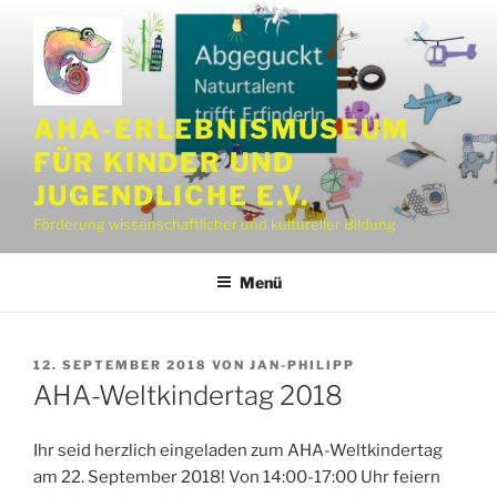
Zum
Inhalt
springen
AHA-ERLEBNISMUSEUM
FÜR KINDER UND
JUGENDLICHE E.V.
Förderung wissenschaftlicher und kultureller Bildung
Menü
VERÖFFENTLICHT
12. SEPTEMBER 2018
VON
JAN-PHILIPP
AM
AHA-Weltkindertag 2018
Ihr seid herzlich eingeladen zum AHA-Weltkindertag
am 22. September 2018! Von 14:00-17:00 Uhr feiern