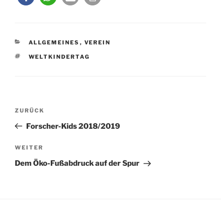
KATEGORIEN
ALLGEMEINES
,
VEREIN
SCHLAGWÖRTER
WELTKINDERTAG
Beitragsnavigation
Vorheriger
ZURÜCK
Beitrag
Forscher-Kids 2018/2019
Nächster
WEITER
Beitrag
Dem Öko-Fußabdruck auf der Spur